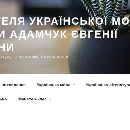
ьно
Майстер-клас
ЕЛЯ УКРАЇНСЬКОЇ МО
И АДАМЧУК ЄВГЕНІЇ
ВНИ
ратуру та методику їх викладання
 викладання
Українська мова
Українська літератур
ьно
Майстер-клас