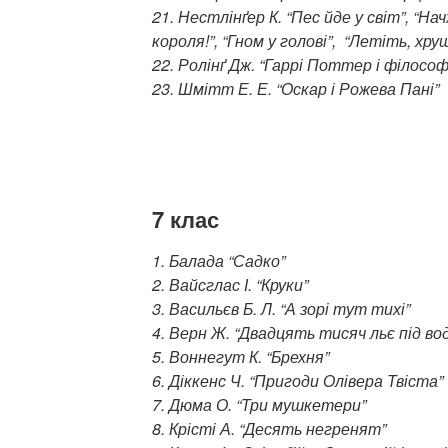
21. Нестлінґер К. “Пес йде у світ”, “Н
короля!”, “Гном у голові”, “Летіть, хрущ
22. Ролінґ Дж. “Гаррі Поттер і філософ
23. Шмітт Е. Е. “Оскар і Рожева Пані”
7 клас
1. Балада “Садко”
2. Вайсглас І. “Круки”
3. Васильєв Б. Л. “А зорі тут тихі”
4. Верн Ж. “Двадцять тисяч льє під во
5. Воннегут К. “Брехня”
6. Діккенс Ч. “Пригоди Олівера Твіста”
7. Дюма О. “Три мушкетери”
8. Крісті А. “Десять негренят”