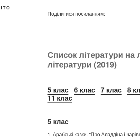
ЛІТО
Поділитися посиланням:
Список літератури на л
літератури (2019)
5 клас
6 клас
7 клас
8 к
11 клас
5 клас
1. Арабські казки. “Про Аладдіна і чарі