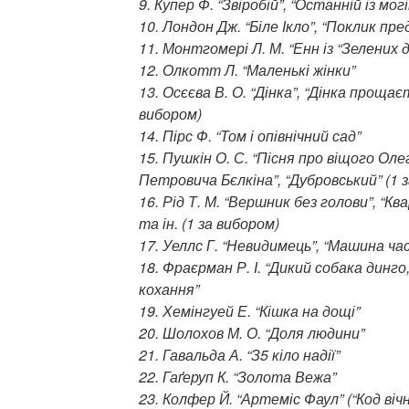
9. Купер Ф. “Звіробій”, “Останній із мог
10. Лондон Дж. “Біле Ікло”, “Поклик пред
11. Монтгомері Л. М. “Енн із “Зелених д
12. Олкотт Л. “Маленькі жінки”
13. Осєєва В. О. “Дінка”, “Дінка проща
вибором)
14. Пірс Ф. “Том і опівнічний сад”
15. Пушкін О. С. “Пісня про віщого Олег
Петровича Бєлкіна”, “Дубровський” (1 
16. Рід Т. М. “Вершник без голови”, “К
та ін. (1 за вибором)
17. Уеллс Г. “Невидимець”, “Машина час
18. Фраєрман Р. І. “Дикий собака динг
кохання”
19. Хемінгуей Е. “Кішка на дощі”
20. Шолохов М. О. “Доля людини”
21. Гавальда А. “З5 кіло надії”
22. Гаґеруп К. “Золота Вежа”
23. Колфер Й. “Артеміс Фаул” (“Код вічн