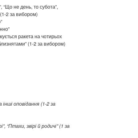
, “Що не день, то субота”,
 (1-2 за вибором)
”
анно”
укується ракета на чотирьох
 близнятами” (1-2 за вибором)
а інші оповідання (1-2 за
”, “Птахи, звірі й родичі” (1 за