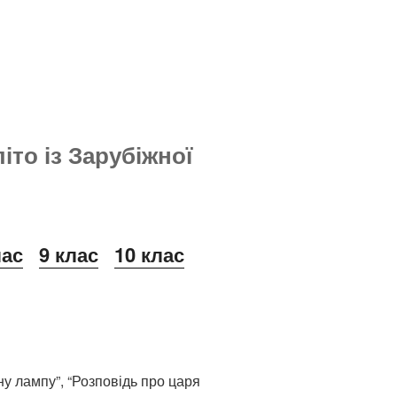
іто із Зарубіжної
лас
9 клас
10 клас
вну лампу”, “Розповідь про царя