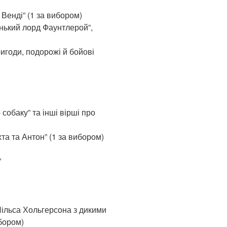
і Венді” (1 за вибором)
енький лорд Фаунтлерой”,
ригоди, подорожі й бойові
 собаку” та інші вірші про
хта та Антон” (1 за вибором)
”
ільса Хольгерсона з дикими
ибором)