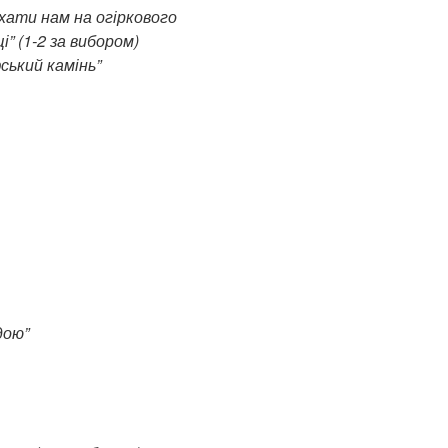
ачхати нам на огіркового
і” (1-2 за вибором)
ський камінь”
дою”