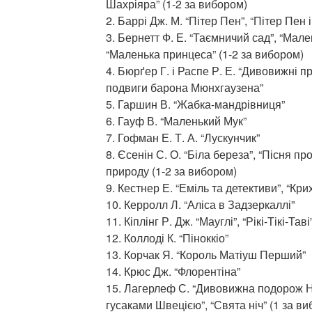
Шахріяра” (1-2 за вибором)
2. Баррі Дж. М. “Пітер Пен”, “Пітер Пен 
3. Бернетт Ф. Е. “Таємничий сад”, “Мал
“Маленька принцеса” (1-2 за вибором)
4. Бюрґер Г. і Распе Р. Е. “Дивовижні п
подвиги барона Мюнхгаузена”
5. Гаршин В. “Жабка-мандрівниця”
6. Гауф В. “Маленький Мук”
7. Гофман Е. Т. А. “Лускунчик”
8. Єсенін С. О. “Біла береза”, “Пісня про
природу (1-2 за вибором)
9. Кестнер Е. “Еміль та детективи”, “Кри
10. Керролл Л. “Аліса в Задзеркаллі”
11. Кіплінг Р. Дж. “Мауглі”, “Рікі-Тікі-Таві
12. Коллоді К. “Піноккіо”
13. Корчак Я. “Король Матіуш Перший”
14. Крюс Дж. “Флорентіна”
15. Лагерлеф С. “Дивовижна подорож Н
гусаками Швецією”, “Свята ніч” (1 за в