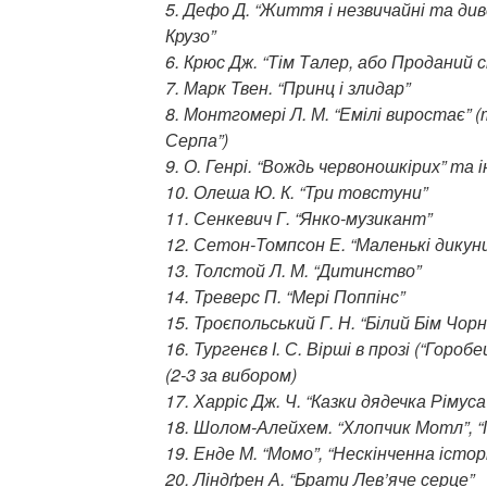
5. Дефо Д. “Життя і незвичайні та ди
Крузо”
6. Крюс Дж. “Тім Талер, або Проданий с
7. Марк Твен. “Принц і злидар”
8. Монтгомері Л. М. “Емілі виростає” (
Серпа”)
9. О. Генрі. “Вождь червоношкірих” та і
10. Олеша Ю. К. “Три товстуни”
11. Сенкевич Г. “Янко-музикант”
12. Сетон-Томпсон Е. “Маленькі дикун
13. Толстой Л. М. “Дитинство”
14. Треверс П. “Мері Поппінс”
15. Троєпольський Г. Н. “Білий Бім Чорн
16. Тургенєв І. С. Вірші в прозі (“Горобе
(2-3 за вибором)
17. Харріс Дж. Ч. “Казки дядечка Рімуса
18. Шолом-Алейхем. “Хлопчик Мотл”, “П
19. Енде М. “Момо”, “Нескінченна історі
20. Ліндґрен А. “Брати Лев’яче серце”