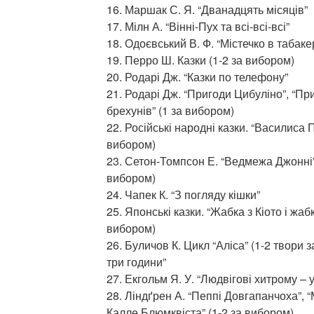
16. Маршак С. Я. “Дванадцять місяців”
17. Мілн А. “Вінні-Пух та всі-всі-всі”
18. Одоєвський В. Ф. “Містечко в табаке
19. Перро Ш. Казки (1-2 за вибором)
20. Родарі Дж. “Казки по телефону”
21. Родарі Дж. “Пригоди Цибуліно”, “Пр
брехунів” (1 за вибором)
22. Російські народні казки. “Василиса П
вибором)
23. Сетон-Томпсон Е. “Ведмежа Джонні”,
вибором)
24. Чапек К. “З погляду кішки”
25. Японські казки. “Жабка з Кіото і жабка
вибором)
26. Буличов К. Цикл “Аліса” (1-2 твори 
три години”
27. Екгольм Я. У. “Людвігові хитрому – у
28. Ліндґрен А. “Пеппі Довгапанчоха”, 
Калле Блюмквіста” (1-2 за вибором)