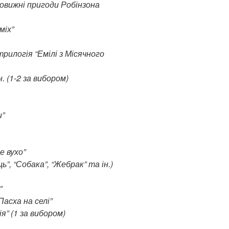
вовижні пригоди Робінзона
міх”
трилогія “Емілі з Місячного
н. (1-2 за вибором)
и”
е вухо”
ць”, “Собака”, “Жебрак” та ін.)
”
асха на селі”
я” (1 за вибором)