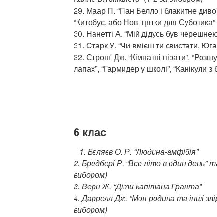
29. Маар П. “Пан Белло і блакитне диво”
“Китобус, або Нові цятки для Суботика”
30. Нанетті А. “Мій дідусь був черешнею
31. Cтарк У. “Чи вмієш ти свистати, Юг
32. Стронґ Дж. “Кімнатні пірати”, “Розш
лапах”, “Гармидер у школі”, “Канікули з
6 клас
1. Бєляєв О. Р. “Людина-амфібія”
2. Бредбері Р. “Все літо в один день” т
вибором)
3. Верн Ж. “Діти капітана Гранта”
4. Даррелл Дж. “Моя родина та інші звірі
вибором)