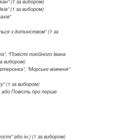
ікан” (1 за вибором)
ків” (1 за вибором)
ахів”
ється з дитинством” (1 за
а”, “Повісті покійного Івана
за вибором)
вартеронка”, “Морське вовченя”
у” (1 за вибором)
о, або Повість про перше
ості” або ін.) (1 за вибором)