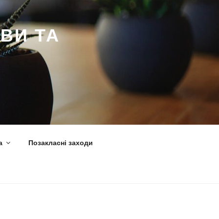
ВИ ТА
а
Позакласні заходи