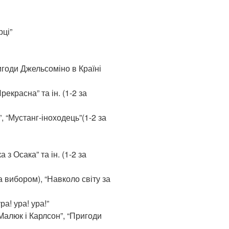
рці”
игоди Джельсоміно в Країні
рекрасна” та ін. (1-2 за
 “Мустанг-іноходець”(1-2 за
 з Осака” та ін. (1-2 за
за вибором), “Навколо світу за
ра! ура! ура!”
“Малюк і Карлсон”, “Пригоди