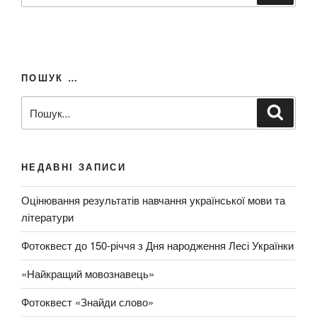
к
ш
а
т
у
и
к
з
ПОШУК …
а
з
П
Ш
а
у
о
к
п
ш
а
т
и
у
и
НЕДАВНІ ЗАПИСИ
т
к
о
з
Оцінювання результатів навчання української мови та
м
а
літератури
:
з
а
Фотоквест до 150-річчя з Дня народження Лесі Українки
п
и
«Найкращий мовознавець»
т
Фотоквест «Знайди слово»
о