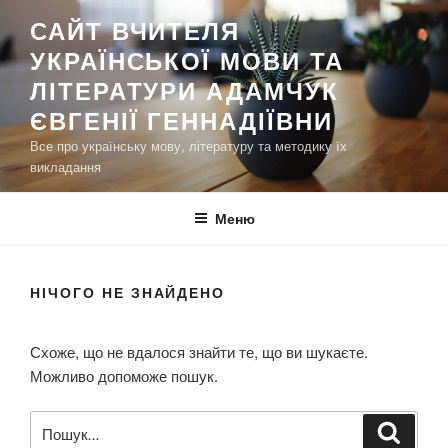
П
САЙТ ВЧИТЕЛЯ
е
УКРАЇНСЬКОЇ МОВИ ТА
р
е
ЛІТЕРАТУРИ АДАМЧУК
й
ЄВГЕНІЇ ГЕННАДІЇВНИ
т
Все про українську мову, літературу та методику їх
и
викладання
д
о
Меню
в
м
і
НІЧОГО НЕ ЗНАЙДЕНО
с
т
у
Схоже, що не вдалося знайти те, що ви шукаєте.
Можливо допоможе пошук.
П
Ш
у
о