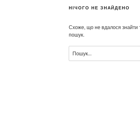
НІЧОГО НЕ ЗНАЙДЕНО
Схоже, що не вдалося знайти
пошук.
П
о
ш
у
к
з
а
з
а
п
и
т
о