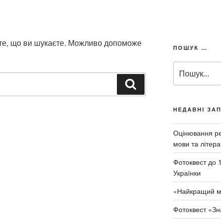
 те, що ви шукаєте. Можливо допоможе
ПОШУК …
П
о
Ш
ш
у
у
к
к
НЕДАВНІ ЗА
а
з
т
а
Оцінювання рез
и
з
мови та літера
а
Фотоквест до 
п
Українки
и
т
«Найкращий м
о
м
Фотоквест «Зн
: