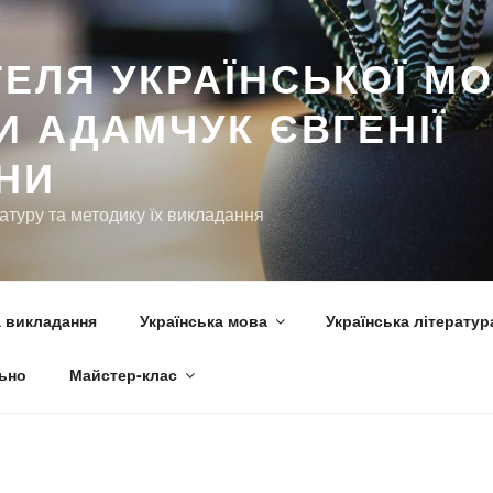
ьно
Майстер-клас
ЕЛЯ УКРАЇНСЬКОЇ МО
И АДАМЧУК ЄВГЕНІЇ
ВНИ
ратуру та методику їх викладання
 викладання
Українська мова
Українська літератур
ьно
Майстер-клас