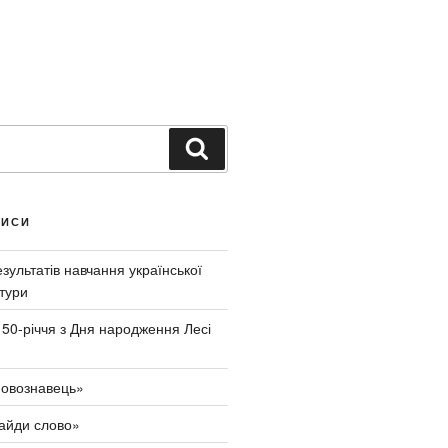
Ш
у
к
а
ПИСИ
т
и
ультатів навчання української
тури
150-річчя з Дня народження Лесі
овознавець»
айди слово»