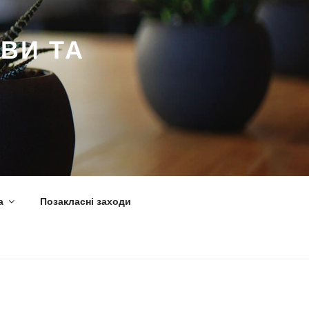
ВИ ТА
а
Позакласні заходи