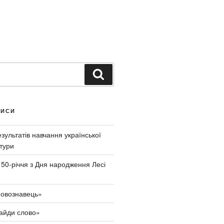
Ш
у
к
а
ПИСИ
т
и
ультатів навчання української
тури
150-річчя з Дня народження Лесі
овознавець»
айди слово»