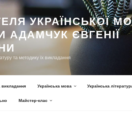
ьно
Майстер-клас
ЕЛЯ УКРАЇНСЬКОЇ МО
И АДАМЧУК ЄВГЕНІЇ
ВНИ
ратуру та методику їх викладання
 викладання
Українська мова
Українська літератур
ьно
Майстер-клас