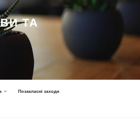
ВИ ТА
а
Позакласні заходи