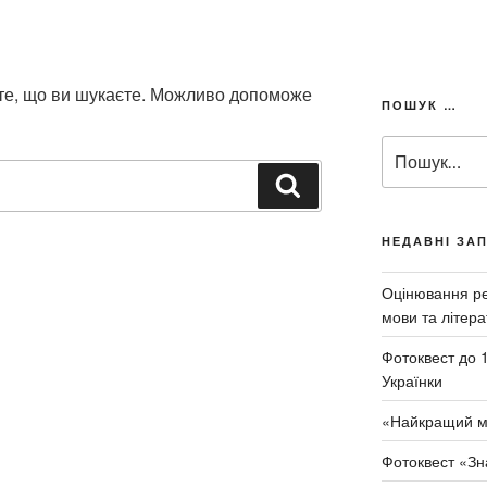
 те, що ви шукаєте. Можливо допоможе
ПОШУК …
П
о
Ш
ш
у
у
к
к
НЕДАВНІ ЗА
а
з
т
а
Оцінювання рез
и
з
мови та літера
а
Фотоквест до 
п
Українки
и
т
«Найкращий м
о
м
Фотоквест «Зн
: