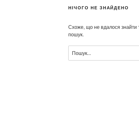
НІЧОГО НЕ ЗНАЙДЕНО
Схоже, що не вдалося знайти
пошук.
П
о
ш
у
к
з
а
з
а
п
и
т
о