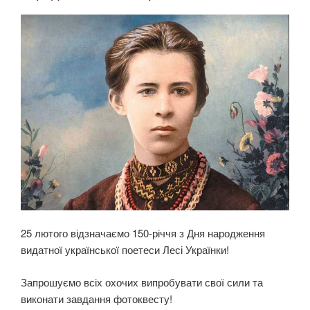
в
Л
І
а
К
н
О
н
В
А
я
Н
р
О
е
з
у
л
ь
т
а
т
25 лютого відзначаємо 150-річчя з Дня народження
і
видатної української поетеси Лесі Українки!
в
н
Запрошуємо всіх охочих випробувати свої сили та
а
виконати завдання фотоквесту!
в