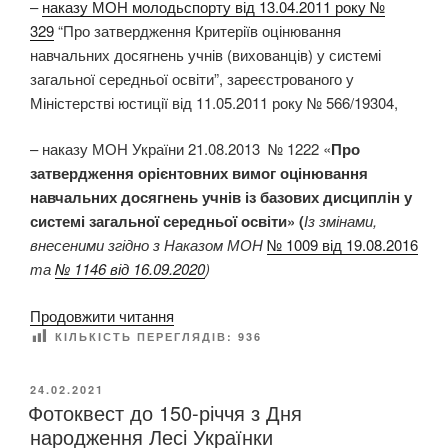
–
наказу МОН молодьспорту від 13.04.2011 року №
329
“Про затвердження Критеріїв оцінювання
навчальних досягнень учнів (вихованців) у системі
загальної середньої освіти”, зареєстрованого у
Міністерстві юстиції від 11.05.2011 року № 566/19304,
– наказу МОН України 21.08.2013 № 1222 «
Про
затвердження орієнтовних вимог оцінювання
навчальних досягнень учнів із базових дисциплін у
системі загальної середньої освіти» (
Із змінами,
внесеними згідно з Наказом МОН
№ 1009 від 19.08.2016
та
№ 1146 від 16.09.2020
)
“
Продовжити читання
О
КІЛЬКІСТЬ ПЕРЕГЛЯДІВ:
936
ц
і
О
24.02.2021
Фотоквест до 150-річчя з Дня
П
н
У
народження Лесі Українки
ю
Б