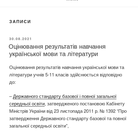
ЗАПИСИ
О
30.08.2021
Оцінювання результатів навчання
П
У
української мови та літератури
Б
Л
Оцінювання результатів навчання української мови та
І
К
літератури учнів 5-11 класів здійснюється відповідно
О
до:
В
А
Н
–
Державного стандарту базової і повної загальної
О
середньої освіти
, затвердженого постановою Кабінету
Міністрів України від 23 листопада 2011 р. № 1392 “Про
затвердження Державного стандарту базової та повної
загальної середньої освіти”,