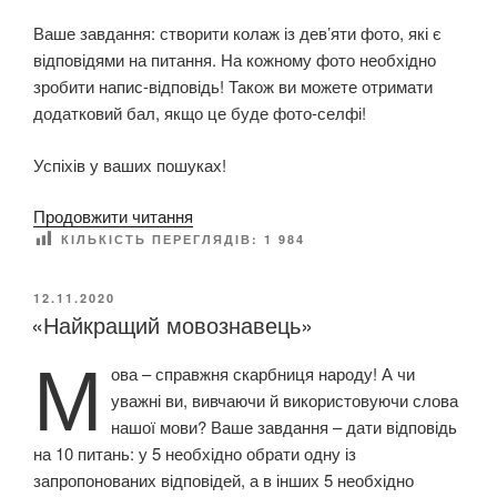
ч
Ваше завдання: створити колаж із дев’яти фото, які є
а
відповідями на питання. На кожному фото необхідно
н
зробити напис-відповідь! Також ви можете отримати
н
додатковий бал, якщо це буде фото-селфі!
я
у
Успіхів у ваших пошуках!
к
р
“
Продовжити читання
а
Ф
КІЛЬКІСТЬ ПЕРЕГЛЯДІВ:
1 984
ї
о
н
т
О
12.11.2020
с
«Найкращий мовознавець»
П
о
ь
У
М
к
Б
к
ова – справжня скарбниця народу! А чи
в
Л
о
уважні ви, вивчаючи й використовуючи слова
І
е
ї
К
нашої мови? Ваше завдання – дати відповідь
с
О
м
на 10 питань: у 5 необхідно обрати одну із
т
В
о
запропонованих відповідей, а в інших 5 необхідно
А
д
Н