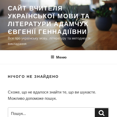
П
САЙТ ВЧИТЕЛЯ
е
УКРАЇНСЬКОЇ МОВИ ТА
р
е
ЛІТЕРАТУРИ АДАМЧУК
й
ЄВГЕНІЇ ГЕННАДІЇВНИ
т
Все про українську мову, літературу та методику їх
и
викладання
д
о
Меню
в
м
і
НІЧОГО НЕ ЗНАЙДЕНО
с
т
у
Схоже, що не вдалося знайти те, що ви шукаєте.
Можливо допоможе пошук.
П
Ш
у
о