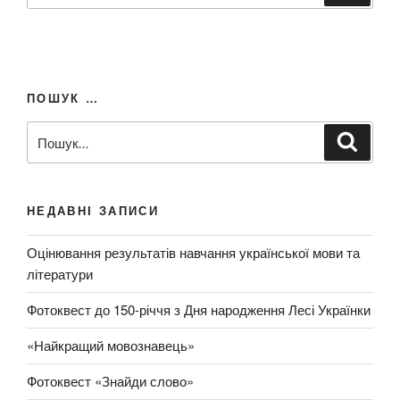
к
ш
а
т
у
и
к
з
ПОШУК …
а
з
П
Ш
а
у
о
к
п
ш
а
т
и
у
и
НЕДАВНІ ЗАПИСИ
т
к
о
з
Оцінювання результатів навчання української мови та
м
а
літератури
:
з
а
Фотоквест до 150-річчя з Дня народження Лесі Українки
п
и
«Найкращий мовознавець»
т
Фотоквест «Знайди слово»
о