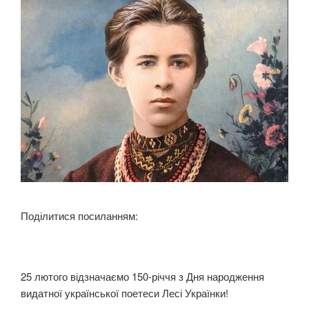
К
О
В
А
Н
О
Поділитися посиланням:
25 лютого відзначаємо 150-річчя з Дня народження
видатної української поетеси Лесі Українки!