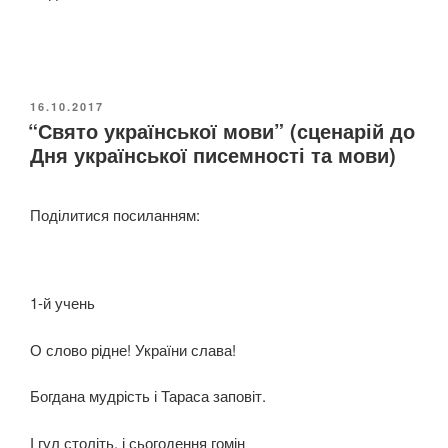
н
е
а
к
р
с
і
и
й
О
16.10.2017
к
у
“Свято української мови” (сценарій до
П
о
У
р
Дня української писемності та мови)
л
Б
о
Л
о
к
І
г
Поділитися посиланням:
К
у
і
О
,
В
ю
п
А
з
Н
р
1-й учень
н
О
и
а
с
О слово рідне! України слава!
й
в
д
я
Богдана мудрість і Тараса заповіт.
и
ч
”
е
І гул століть, і сьогодення гомін
”