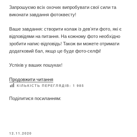
Запрошуємо всіх охочих випробувати свої сили та
виконати завдання фотоквесту!
Ваше завдання: створити колаж із дев’яти фото, які є
відповідями на питання. На кожному фото необхідно
зробити напис-відповідь! Також ви можете отримати
додатковий бал, якщо це буде фото-селфі!
Успіхів у ваших пошуках!
“
Продовжити читання
Ф
КІЛЬКІСТЬ ПЕРЕГЛЯДІВ:
1 985
о
Поділитися посиланням:
т
о
к
в
е
О
12.11.2020