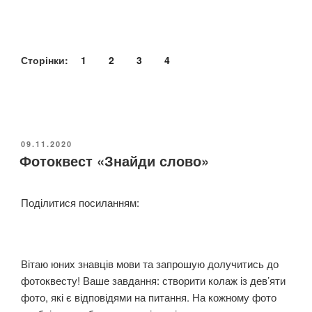
р
о
д
ж
Сторінки:
1
2
3
4
е
н
н
я
Л
О
09.11.2020
е
Фотоквест «Знайди слово»
П
У
с
Б
і
Л
Поділитися посиланням:
У
І
К
к
О
р
В
а
А
Вітаю юних знавців мови та запрошую долучитись до
Н
ї
фотоквесту! Ваше завдання: створити колаж із дев’яти
О
н
фото, які є відповідями на питання. На кожному фото
к