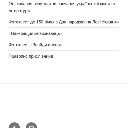
і
к
ї
Оцінювання результатів навчання української мови та
а
в
а
м
літератури
з
о
а
Фотоквест до 150-річчя з Дня народження Лесі Українки
в
п
и
и
«Найкращий мовознавець»
т
т
а
Фотоквест «Знайди слово»
о
л
м
Правопис прислівників
і
:
т
е
р
а
т
у
р
и
”
F
E