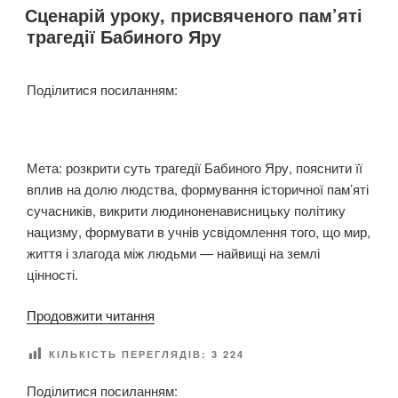
о
Сценарій уроку, присвяченого пам’яті
П
о
У
в
трагедії Бабиного Яру
в
Б
о
Л
и
п
І
”
Поділитися посиланням:
К
р
О
а
В
в
А
Н
и
Мета: розкрити суть трагедії Бабиного Яру, пояснити її
О
л
вплив на долю людства, формування історичної пам’яті
ь
сучасників, викрити людиноненависницьку політику
н
нацизму, формувати в учнів усвідомлення того, що мир,
е
життя і злагода між людьми — найвищі на землі
с
цінності.
к
а
“
Продовжити читання
ж
С
и
КІЛЬКІСТЬ ПЕРЕГЛЯДІВ:
3 224
ц
–
е
Л
Поділитися посиланням: