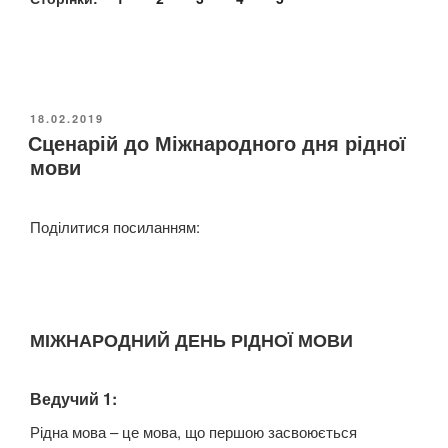
О
18.02.2019
Сценарій до Міжнародного дня рідної
П
У
мови
Б
Л
І
Поділитися посиланням:
К
О
В
А
Н
О
МІЖНАРОДНИЙ ДЕНЬ РІДНОЇ МОВИ
Ведучий 1:
Рідна мова – це мова, що першою засвоюється