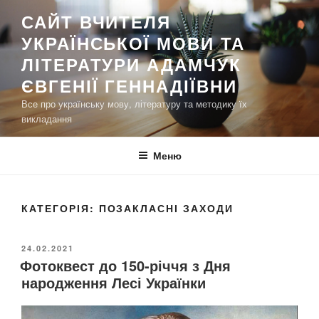
П
САЙТ ВЧИТЕЛЯ
е
УКРАЇНСЬКОЇ МОВИ ТА
р
е
ЛІТЕРАТУРИ АДАМЧУК
й
ЄВГЕНІЇ ГЕННАДІЇВНИ
т
Все про українську мову, літературу та методику їх
и
викладання
д
о
Меню
в
м
і
КАТЕГОРІЯ:
ПОЗАКЛАСНІ ЗАХОДИ
с
т
у
О
24.02.2021
Фотоквест до 150-річчя з Дня
П
У
народження Лесі Українки
Б
Л
І