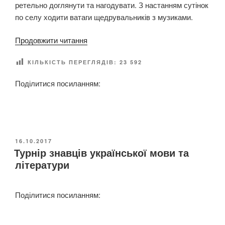
ретельно доглянути та нагодувати. З настанням сутінок
н
о
по селу ходити ватаги щедрувальників з музиками.
о
р
с
ч
“
Продовжити читання
т
і
Н
і
с
КІЛЬКІСТЬ ПЕРЕГЛЯДІВ:
23 592
А
т
т
Ш
а
Поділитися посиланням:
ь
С
м
Т
Ц
о
.
Е
в
Ш
Н
и
е
А
)
О
16.10.2017
в
Р
Турнір знавців української мови та
П
”
ч
У
І
літератури
е
Б
Й
Л
н
М
І
к
Поділитися посиланням:
К
А
а
О
Л
В
»
А
А