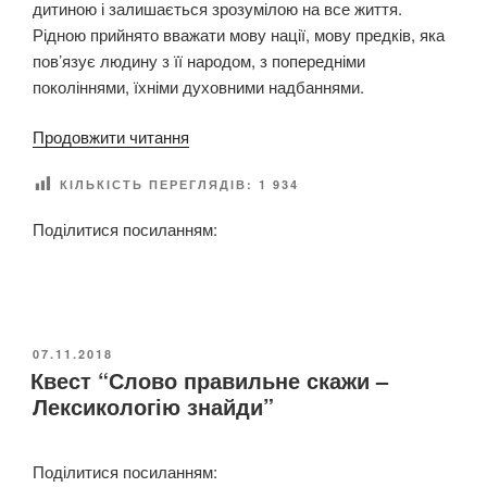
дитиною і залишається зрозумілою на все життя.
Рідною прийнято вважати мову нації, мову предків, яка
пов’язує людину з її народом, з попередніми
поколіннями, їхніми духовними надбаннями.
“
Продовжити читання
С
КІЛЬКІСТЬ ПЕРЕГЛЯДІВ:
1 934
ц
е
Поділитися посиланням:
н
а
р
і
й
О
07.11.2018
д
Квест “Слово правильне скажи –
П
У
о
Лексикологію знайди”
Б
М
Л
і
І
Поділитися посиланням:
К
ж