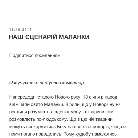
Д
н
н
-
я
р
у
и
О
16.10.2017
к
н
НАШ СЦЕНАРІЙ МАЛАНКИ
П
р
У
г
а
Б
«
Л
ї
Поділитися посиланням:
Я
І
н
К
к
с
О
м
В
ь
и
А
Озвучується вступний коментар:
к
Н
з
о
О
н
Напередодні старого Нового року, 13 січня в народі
ї
а
відмічали свято Маланки. Вірили, що у Новорічну ніч
п
є
рослини розуміють людську мову, а тварини самі
и
м
розмовлють по-людському. Що в цю ніч тварини
с
о
можуть поскаржитись Богу на своїх господарів, якщо із
е
т
ними погано поводились. Тому худобу намагались
м
в