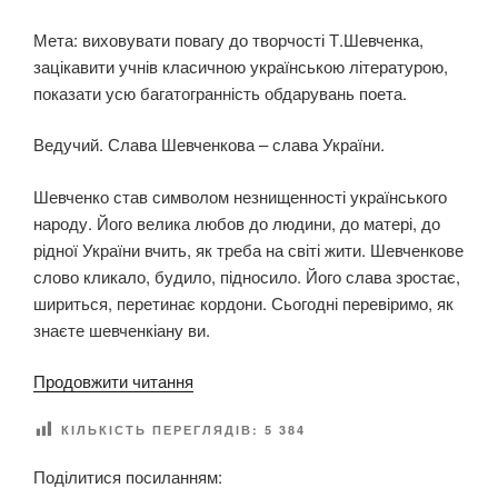
А
Б
Н
о
Мета: виховувати повагу до творчості Т.Шевченка,
О
а
ї
зацікавити учнів класичною українською літературою,
б
м
показати усю багатогранність обдарувань поета.
и
о
н
в
Ведучий. Слава Шевченкова – слава України.
о
и
г
”
Шевченко став символом незнищенності українського
о
(
народу. Його велика любов до людини, до матері, до
Я
с
рідної України вчить, як треба на світі жити. Шевченкове
р
ц
слово кликало, будило, підносило. Його слава зростає,
у
е
шириться, перетинає кордони. Сьогодні перевіримо, як
”
н
знаєте шевченкіану ви.
а
р
“
Продовжити читання
і
Б
й
КІЛЬКІСТЬ ПЕРЕГЛЯДІВ:
5 384
р
д
е
Поділитися посиланням:
о
й