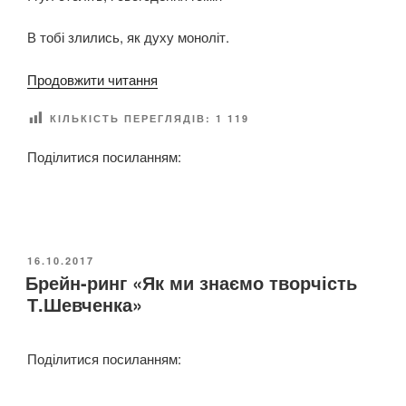
н
о
В тобі злились, як духу моноліт.
г
о
“
Продовжити читання
п
“
а
КІЛЬКІСТЬ ПЕРЕГЛЯДІВ:
1 119
С
м
в
Поділитися посиланням:
’
я
я
т
т
о
і
у
т
к
О
16.10.2017
р
р
Брейн-ринг «Як ми знаємо творчість
П
а
У
а
Т.Шевченка»
Б
г
ї
Л
е
н
І
д
Поділитися посиланням:
К
с
О
і
ь
В
ї
к