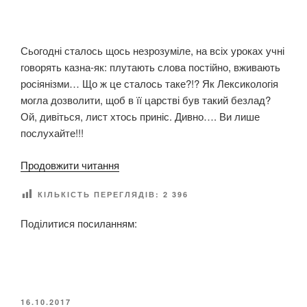
О
н
В
а
А
Н
р
Сьогодні сталось щось незрозуміле, на всіх уроках учні
О
о
говорять казна-як: плутають слова постійно, вживають
д
росіянізми… Що ж це сталось таке?!? Як Лексикологія
н
могла дозволити, щоб в її царстві був такий безлад?
о
Ой, дивіться, лист хтось приніс. Дивно…. Ви лише
г
послухайте!!!
о
д
“
Продовжити читання
н
К
я
КІЛЬКІСТЬ ПЕРЕГЛЯДІВ:
2 396
в
р
е
і
Поділитися посиланням:
с
д
т
н
“
о
С
ї
л
О
16.10.2017
м