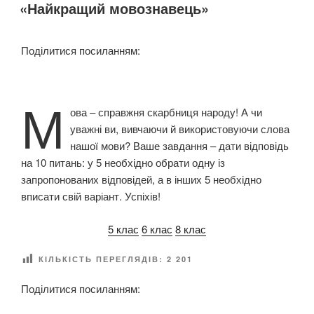
с
«Найкращий мовознавець»
П
т
У
Б
д
Л
Поділитися посиланням:
о
І
1
К
О
5
В
М
0
А
ова – справжня скарбниця народу! А чи
-
Н
уважні ви, вивчаючи й використовуючи слова
О
р
нашої мови? Ваше завдання – дати відповідь
і
на 10 питань: у 5 необхідно обрати одну із
ч
запропонованих відповідей, а в інших 5 необхідно
ч
вписати свій варіант. Успіхів!
я
з
5 клас
6 клас
8 клас
Д
н
КІЛЬКІСТЬ ПЕРЕГЛЯДІВ:
2 201
я
н
Поділитися посиланням:
а