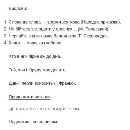
”
Н
Н
Вислови:
О
К
И
Слово до слова — зложиться мова (Народна приказка).
”
Не бійтесь заглядати у словник… (М. Рильський).
Черпайте з книг науку благодатну (Г. Сковорода).
Книги — морська глибина:
Хто в них пірне аж до дна,
Той, хоч і бруду мав досить,
Дивнії перли виносить (І. Франко).
“
Продовжити читання
Т
КІЛЬКІСТЬ ПЕРЕГЛЯДІВ:
1 584
у
р
Поділитися посиланням:
н