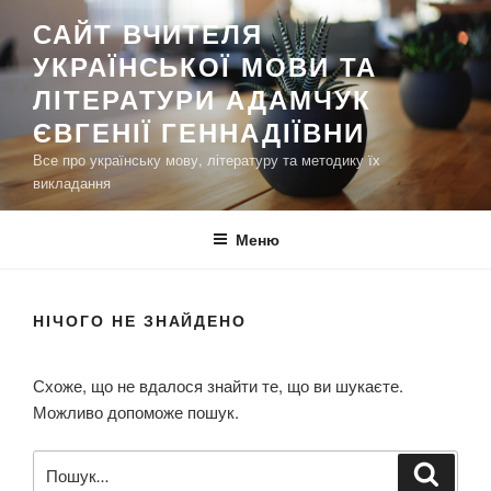
П
САЙТ ВЧИТЕЛЯ
е
УКРАЇНСЬКОЇ МОВИ ТА
р
е
ЛІТЕРАТУРИ АДАМЧУК
й
ЄВГЕНІЇ ГЕННАДІЇВНИ
т
Все про українську мову, літературу та методику їх
и
викладання
д
о
Меню
в
м
і
НІЧОГО НЕ ЗНАЙДЕНО
с
т
у
Схоже, що не вдалося знайти те, що ви шукаєте.
Можливо допоможе пошук.
П
Ш
у
о