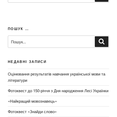
к
ш
а
т
у
и
к
з
ПОШУК …
а
з
П
Ш
а
у
о
к
п
ш
а
т
и
у
и
НЕДАВНІ ЗАПИСИ
т
к
о
з
Оцінювання результатів навчання української мови та
м
а
літератури
:
з
а
Фотоквест до 150-річчя з Дня народження Лесі Українки
п
и
«Найкращий мовознавець»
т
Фотоквест «Знайди слово»
о