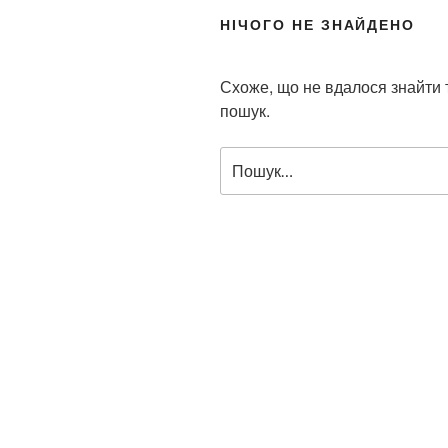
НІЧОГО НЕ ЗНАЙДЕНО
Схоже, що не вдалося знайти
пошук.
П
о
ш
у
к
з
а
з
а
п
и
т
о