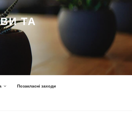
ВИ ТА
а
Позакласні заходи