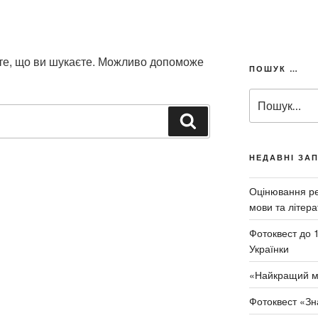
 те, що ви шукаєте. Можливо допоможе
ПОШУК …
П
о
Ш
ш
у
у
к
к
НЕДАВНІ ЗА
а
з
т
а
Оцінювання рез
и
з
мови та літера
а
Фотоквест до 
п
Українки
и
т
«Найкращий м
о
м
Фотоквест «Зн
: