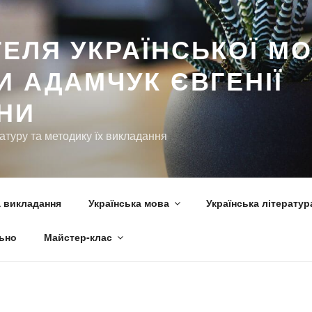
ьно
Майстер-клас
ЕЛЯ УКРАЇНСЬКОЇ МО
И АДАМЧУК ЄВГЕНІЇ
ВНИ
ратуру та методику їх викладання
 викладання
Українська мова
Українська літератур
ьно
Майстер-клас