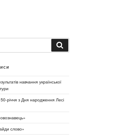
Ш
у
к
а
ПИСИ
т
и
ультатів навчання української
тури
150-річчя з Дня народження Лесі
овознавець»
айди слово»