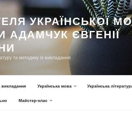
ьно
Майстер-клас
ЕЛЯ УКРАЇНСЬКОЇ МО
И АДАМЧУК ЄВГЕНІЇ
ВНИ
ратуру та методику їх викладання
 викладання
Українська мова
Українська літератур
ьно
Майстер-клас