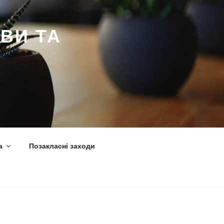
ВИ ТА
а
Позакласні заходи