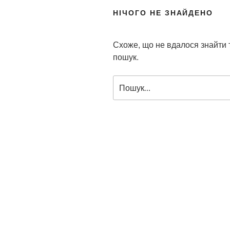
НІЧОГО НЕ ЗНАЙДЕНО
Схоже, що не вдалося знайти
пошук.
П
о
ш
у
к
з
а
з
а
п
и
т
о