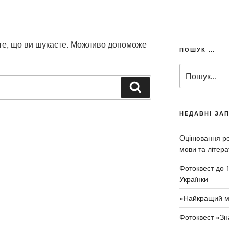
 те, що ви шукаєте. Можливо допоможе
ПОШУК …
П
о
Ш
ш
у
у
к
к
НЕДАВНІ ЗА
а
з
т
а
Оцінювання рез
и
з
мови та літера
а
Фотоквест до 
п
Українки
и
т
«Найкращий м
о
м
Фотоквест «Зн
: