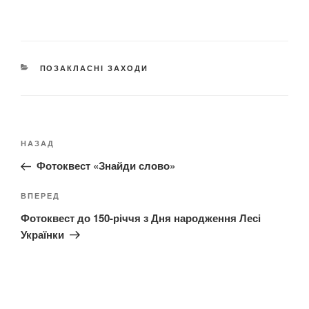
К
ПОЗАКЛАСНІ ЗАХОДИ
А
Т
Е
Г
Н
О
Р
П
НАЗАД
а
І
о
в
Фотоквест «Знайди слово»
Ї
п
і
е
Н
ВПЕРЕД
г
р
а
а
Фотоквест до 150-річчя з Дня народження Лесі
е
с
ц
Українки
д
т
і
н
у
я
і
п
з
й
н
а