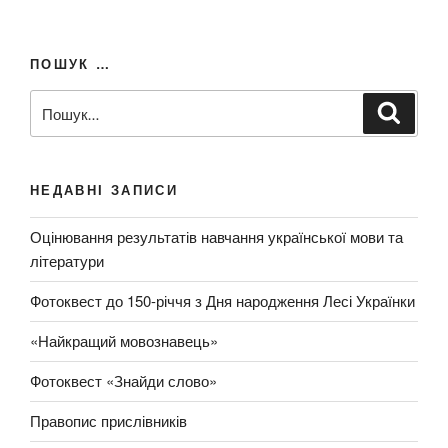
з
и
п
а
й
и
п
з
с
ПОШУК …
и
а
і
с
П
п
в
Ш
:
у
о
и
к
ш
с
а
т
у
и
НЕДАВНІ ЗАПИСИ
к
з
Оцінювання результатів навчання української мови та
а
літератури
з
а
Фотоквест до 150-річчя з Дня народження Лесі Українки
п
и
«Найкращий мовознавець»
т
Фотоквест «Знайди слово»
о
м
Правопис прислівників
: