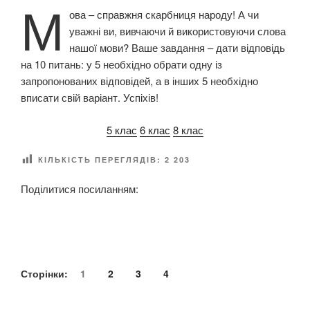
М
А
ова – справжня скарбниця народу! А чи
Н
О
уважні ви, вивчаючи й використовуючи слова
нашої мови? Ваше завдання – дати відповідь
на 10 питань: у 5 необхідно обрати одну із
запропонованих відповідей, а в інших 5 необхідно
вписати свій варіант. Успіхів!
5 клас
6 клас
8 клас
КІЛЬКІСТЬ ПЕРЕГЛЯДІВ:
2 203
Поділитися посиланням:
Сторінки:
1
2
3
4