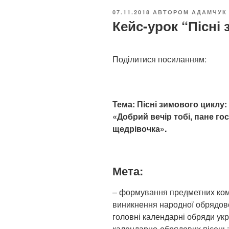
О
07.11.2018
АВТОРОМ
АДАМЧУК 
П
Кейс-урок “Пісні
У
Б
Л
І
Поділитися посиланням:
К
О
В
А
Н
О
Тема: Пісні зимового циклу:
«Добрий вечір тобі, пане г
щедрівочка».
Мета:
– формування предметних комп
виникнення народної обрядової 
головні календарні обряди укра
календарно-обрядових пісень; 