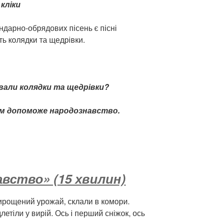
 кліки
ндарно-обрядових пісень є пісні
ть колядки та щедрівки.
ували колядки та щедрівки?
ам допоможе народознавство.
вство» (15 хвилин)
ирощений урожай, склали в комори.
летіли у вирій. Ось і перший сніжок, ось