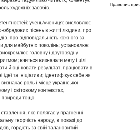
Правопис прис
оль художніх засобів.
тентностей: учень/учениця: висловлює
-обрядових пісень в житті людини, про
дів, про відповідальність кожного за
 для майбутніх поколінь; установлює
 виокремлює головну і другорядну
ритмом; вчиться визначати мету і цілі
ати й оцінювати результат, працювати в
і ідеї та ініціативи; ідентифікує себе як
визначає роль і місце української
ому і світовому контекстах,
 природи тощо.
 ставлення, яке полягає у прагненні
альну творчість народу, в повазі до
ків, гордість за свій талановитий