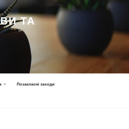
ВИ ТА
а
Позакласні заходи