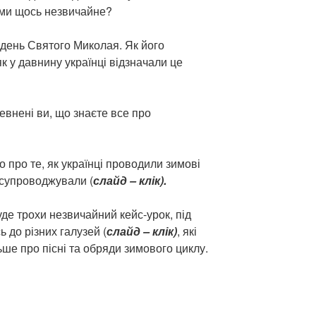
вами щось незвичайне?
 день Святого Миколая. Як його
як у давнину українці відзначали це
певнені ви, що знаєте все про
 про те, як українці проводили зимові
а супроводжували (
слайд – клік).
уде трохи незвичайний кейс-урок, під
 до різних галузей (
слайд – клік)
, які
ше про пісні та обряди зимового циклу.