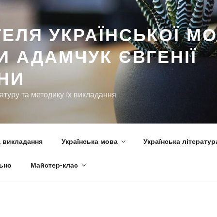
ьно
Майстер-клас
ЕЛЯ УКРАЇНСЬКОЇ МО
И АДАМЧУК ЄВГЕНІЇ
ВНИ
ратуру та методику їх викладання
 викладання
Українська мова
Українська літератур
ьно
Майстер-клас