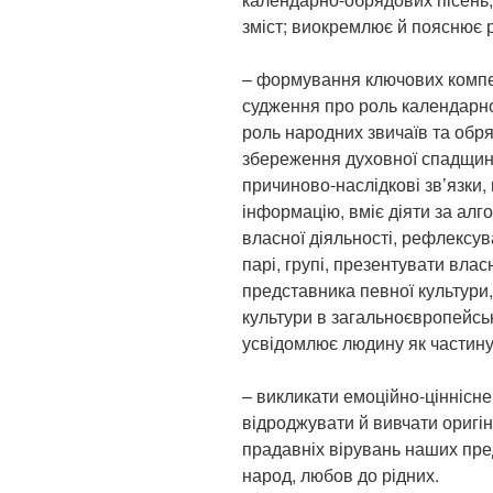
зміст; виокремлює й пояснює р
– формування ключових компе
судження про роль календарно
роль народних звичаїв та обря
збереження духовної спадщини
причиново-наслідкові зв’язки,
інформацію, вміє діяти за алго
власної діяльності, рефлексув
парі, групі, презентувати власн
представника певної культури, 
культури в загальноєвропейськ
усвідомлює людину як частину
– викликати емоційно-ціннісне
відроджувати й вивчати оригін
прадавніх вірувань наших пред
народ, любов до рідних.