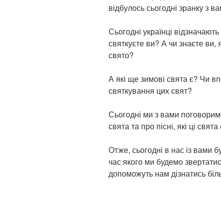
відбулось сьогодні зранку з 
Сьогодні українці відзначають
святкуєте ви? А чи знаєте ви, 
свято?
А які ще зимові свята є? Чи в
святкування цих свят?
Сьогодні ми з вами поговоримо
свята та про пісні, які ці свят
Отже, сьогодні в нас із вами б
час якого ми будемо звертатись
допоможуть нам дізнатись біль