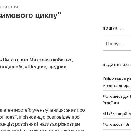
ЄВГЕНІЯ
 зимового циклу”
ПОШУК …
П
о
ш
у
 «Ой хто, хто Миколая любить»,
к
НЕДАВНІ ЗА
осподарю!», «Щедрик, щедрик,
з
а
Оцінювання рез
з
мови та літера
а
Фотоквест до 
п
Українки
и
етентностей: учень/учениця: знає про
т
«Найкращий м
поезії, її різновиди; розповідає про
о
м
їнців; розрізняє і називає різновиди
Фотоквест «Зн
:
виразно і вдумливо читає їх, коментує