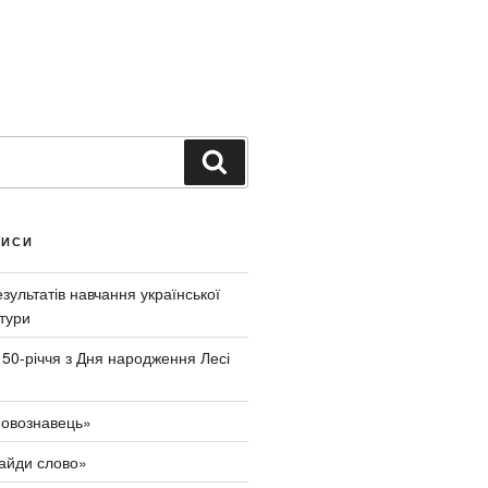
Ш
у
к
а
ПИСИ
т
и
ультатів навчання української
тури
150-річчя з Дня народження Лесі
овознавець»
айди слово»