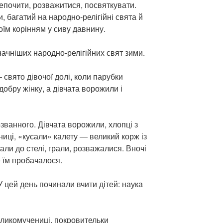
репочити, розважитися, посвяткувати.
 багатий на народно-релігійні свята й
оїм корінням у сиву давнину.
начніших народно-релігійних свят зими.
свято дівочої долі, коли парубки
добру жінку, а дівчата ворожили і
ванного. Дівчата ворожили, хлопці з
иці, «кусали» калету — великий корж із
али до стелі, грали, розважалися. Вночі
е їм пробачалося.
 цей день починали вчити дітей: наука
икомучениці, покровительки