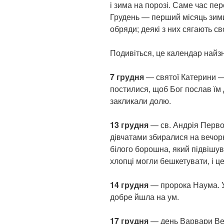
і зима на порозі. Саме час пе
Грудень — перший місяць зими,
обряди; деякі з них сягають св
Подивіться, це календар найз
7 грудня
— святої Катерини — 
постилися, щоб Бог послав їм 
закликали долю.
13 грудня
— св. Андрія Первоз
дівчатами збиралися на вечорн
білого борошна, який підвішув
хлопці могли бешкетувати, і ц
14 грудня
— пророка Наума. У
добре йшла на ум.
17 грудня
— день Варвари Вел