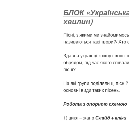
БЛОК «Українська
хвилин)
Пісні, з якими ми знайомимось
називаються такі твори?/ Хто 
Здавна українці кожну свою 
обрядом, під час якого співали
пісні?
На які групи поділяли ці пісні
основні види таких пісень.
Робота з опорною схемою
1) цикл – жанр
Слайд + кліки