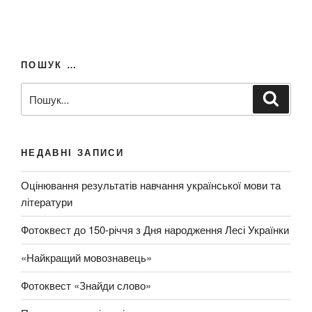
й
п
а
з
н
п
а
и
и
п
й
с
ПОШУК …
и
з
і
с
П
а
в
Ш
:
у
о
п
к
ш
и
а
т
у
с
и
НЕДАВНІ ЗАПИСИ
к
з
Оцінювання результатів навчання української мови та
а
літератури
з
а
Фотоквест до 150-річчя з Дня народження Лесі Українки
п
и
«Найкращий мовознавець»
т
Фотоквест «Знайди слово»
о
м