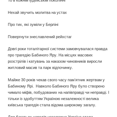
Нехай звучить молитва на устах
Про тих, які зуміли у Берліні
Повергнути знеславлений рейхстаг
Довгі роки тоталітарної системи замовчувалася правда
про трагедію Бабиного Яру. На місцях масових
розстрілів і катувань за наказом чиновників виросли
житловий масив та парк відпочинку.
Майже 30 років чекав свого часу пам’ятник жертвам у
Бабиному Ярі. Навколо Бабиного Яру було створено
чимало міфів, побудованих на на­півправді чи неправді. І
тільки із здобуттям Україною незалежності вели­ка
київська трагедія стала відома широкому загалу.
Для багатьох народів незалежна Україна стала