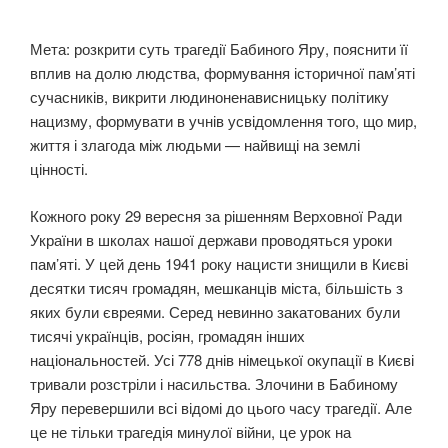
А
Н
О
Мета: розкрити суть трагедії Бабиного Яру, пояснити її
вплив на долю людства, формування історичної пам’яті
сучасників, викрити людиноненависницьку політику
нацизму, формувати в учнів усвідомлення того, що мир,
життя і злагода між людьми — найвищі на землі
цінності.
Кожного року 29 вересня за рішенням Верховної Ради
України в школах нашої держави проводяться уроки
пам’яті. У цей день 1941 року нацисти знищили в Києві
десятки тисяч громадян, мешканців міста, більшість з
яких були євреями. Серед невинно закатованих були
тисячі українців, росіян, громадян інших
національностей. Усі 778 днів німецької окупації в Києві
тривали розстріли і насильства. Злочини в Бабиному
Яру перевершили всі відомі до цього часу трагедії. Але
це не тільки трагедія минулої війни, це урок на