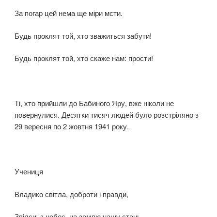
За погар цей нема ще міри мсти.
Будь проклят той, хто зважиться забути!
Будь проклят той, хто скаже нам: прости!
Ті, хто прийшли до Бабиного Яру, вже ніколи не
повернулися. Десятки тисяч людей було розстріляно з
29 вересня по 2 жовтня 1941 року.
Учениця
Владико світла, доброти і правди,
Звідси, з небес, на землю нашу стань.