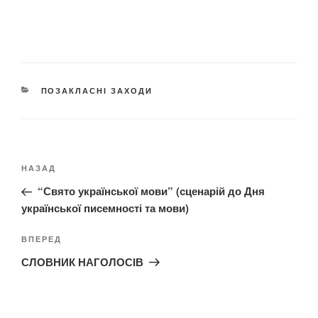
К
ПОЗАКЛАСНІ ЗАХОДИ
А
Т
Е
Г
Н
О
Р
П
НАЗАД
а
І
о
в
“Свято української мови” (сценарій до Дня
Ї
п
і
української писемності та мови)
е
г
р
Н
ВПЕРЕД
а
е
а
ц
СЛОВНИК НАГОЛОСІВ
д
с
і
н
т
я
і
у
з