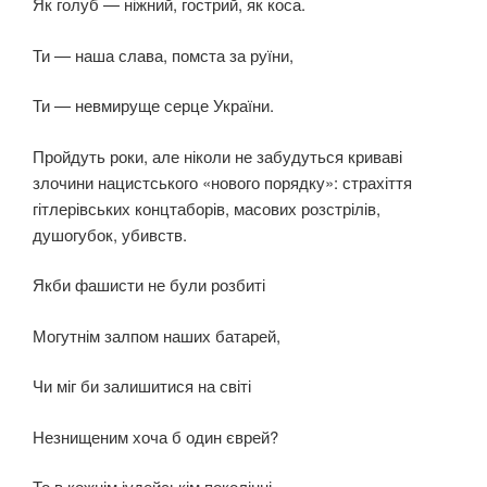
Як голуб — ніжний, гострий, як коса.
Ти — наша слава, помста за руїни,
Ти — невмируще серце України.
Пройдуть роки, але ніколи не забудуться криваві
злочини нацистського «нового порядку»: страхіття
гітлерівських концтаборів, масових розстрілів,
душогубок, убивств.
Якби фашисти не були розбиті
Могутнім залпом наших батарей,
Чи міг би залишитися на світі
Незнищеним хоча б один єврей?
То в кожнім іудейськім поколінні