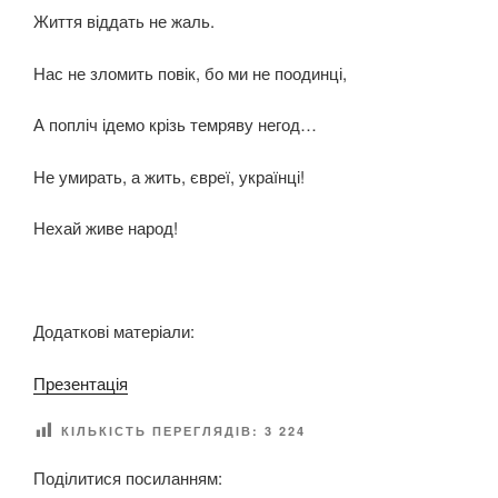
Життя віддать не жаль.
Нас не зломить повік, бо ми не поодинці,
А попліч ідемо крізь темряву негод…
Не умирать, а жить, євреї, українці!
Нехай живе народ!
Додаткові матеріали:
Презентація
КІЛЬКІСТЬ ПЕРЕГЛЯДІВ:
3 224
Поділитися посиланням: