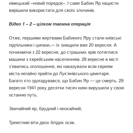
німецький «новий порядок». І саме Бабин Яр нацисти
вирішили використати для своїх злочинів.
Відео 1 – 2 – цілком таємна операція
Отже, першими жертвами Бабиного Яру стали київські
підпільники і цига­ни,— їх знищили вже 20 вересня. А
починаючи з 22 вересня, до страшних ярів потяглися
машини з єврейським населенням. 28 вересня в місті
з’явились оголошення, які наказували всім євреям
міста негайно прийти до Лук’янівського цвинтаря.
Багато хто здогадувався, що Бабин Яр — це смерть. 29
вересня 1941 року десятки тисяч киян вирушили у свою
останню путь.
Звичайний яр, брудний і неохайний,
Тремтливі віти двох блідих осик.