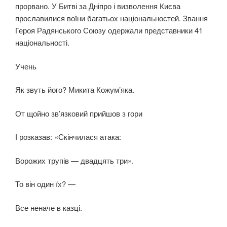
прорвано. У Битві за Дніпро і визволення Києва
прославилися воїни багатьох національностей. Звання
Героя Радянського Союзу одержали представники 41
національності.
Учень
Як звуть його? Микита Кожум’яка.
От щойно зв’язковий прийшов з гори
І розказав: «Скінчилася атака:
Ворожих трупів — двадцять три».
То він один їх? —
Все неначе в казці.