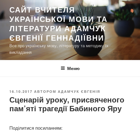
П
САЙТ ВЧИТЕЛЯ
е
УКРАЇНСЬКОЇ МОВИ ТА
р
е
ЛІТЕРАТУРИ АДАМЧУК
й
ЄВГЕНІЇ ГЕННАДІЇВНИ
т
Все про українську мову, літературу та методику їх
и
викладання
д
о
Меню
в
м
і
О
16.10.2017
АВТОРОМ
АДАМЧУК ЄВГЕНІЯ
с
Сценарій уроку, присвяченого
П
т
У
пам’яті трагедії Бабиного Яру
у
Б
Л
І
К
Поділитися посиланням:
О
В