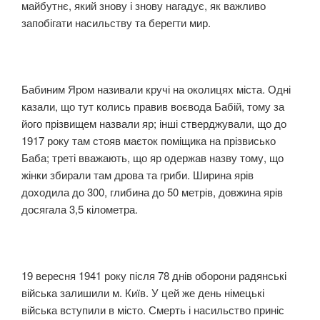
майбутнє, який знову і знову нагадує, як важливо
запобігати насильству та берегти мир.
Бабиним Яром називали кручі на околицях міста. Одні
казали, що тут колись правив воєвода Бабій, тому за
його прізвищем назвали яр; інші стверджували, що до
1917 року там стояв маєток поміщика на прізвисько
Баба; треті вважають, що яр одержав назву тому, що
жінки збирали там дрова та гриби. Ширина ярів
доходила до 300, глибина до 50 метрів, довжина ярів
досягала 3,5 кілометра.
19 вересня 1941 року після 78 днів оборони радянські
війська залишили м. Київ. У цей же день німецькі
війська вступили в місто. Смерть і насильство приніс