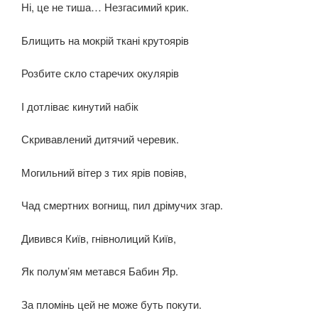
Ні, це не тиша… Незгасимий крик.
Блищить на мокрій ткані крутоярів
Розбите скло старечих окулярів
І дотліває кинутий набік
Скривавлений дитячий черевик.
Могильний вітер з тих ярів повіяв,
Чад смертних вогнищ, пил дрімучих згар.
Дивився Київ, гнівнолиций Київ,
Як полум’ям метався Бабин Яр.
За пломінь цей не може буть покути.