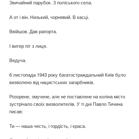
Звичайний парубок. З поліського села.
А от і він. Низький, чорнявий. В касці.
Ввійшов. Дав рапорта.
І витер піт з лиця.
Ведуча.
6 листопада 1943 року багатостраждальний Київ було
ви­зволено від нацистських загарбників.
Розорене, змучене, але не поставлене на коліна місто
зустрічало своїх визволителів. У ті дні Павло Тичина
писав:
Ти — наша честь, і гордість, і краса.