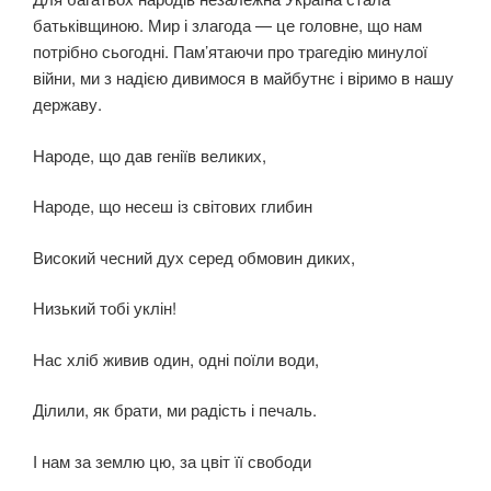
батьківщиною. Мир і злагода — це головне, що нам
потрібно сьогодні. Пам’ятаючи про трагедію минулої
війни, ми з надією дивимося в майбутнє і віримо в нашу
державу.
Народе, що дав геніїв великих,
Народе, що несеш із світових глибин
Високий чесний дух серед обмовин диких,
Низький тобі уклін!
Нас хліб живив один, одні поїли води,
Ділили, як брати, ми радість і печаль.
І нам за землю цю, за цвіт її свободи