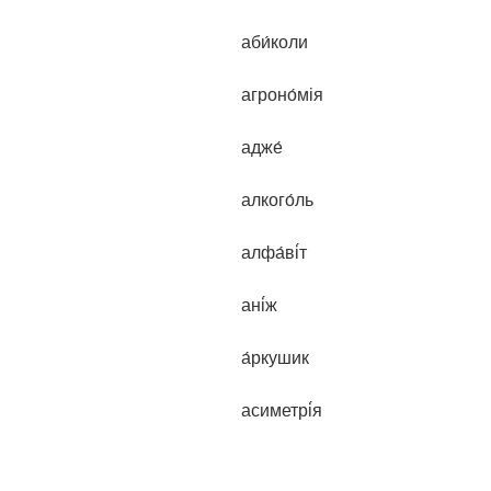
аби́коли
агроно́мія
адже́
алкого́ль
алфа́ві́т
ані́ж
а́ркушик
асиметрі́я