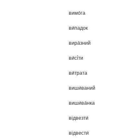
вимо́га
ви́падок
вира́зний
ви́сі́ти
ви́трата
виши́ваний
виши́ва́нка
відвезти́
відвести́