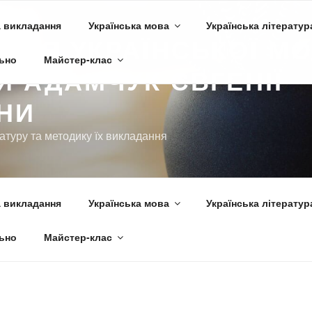
 викладання
Українська мова
Українська літератур
ЕЛЯ УКРАЇНСЬКОЇ МО
ьно
Майстер-клас
И АДАМЧУК ЄВГЕНІЇ
ВНИ
ратуру та методику їх викладання
 викладання
Українська мова
Українська літератур
ьно
Майстер-клас