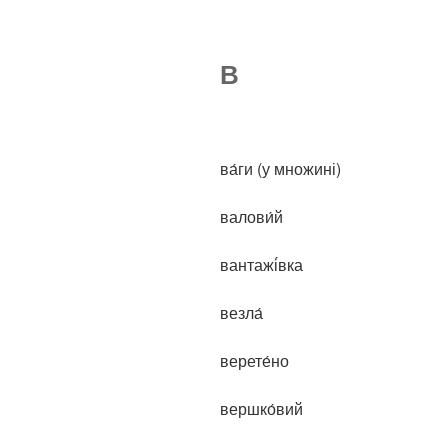
В
ва́ги (у множині)
валови́й
вантажі́вка
везла́
верете́но
вершко́вий