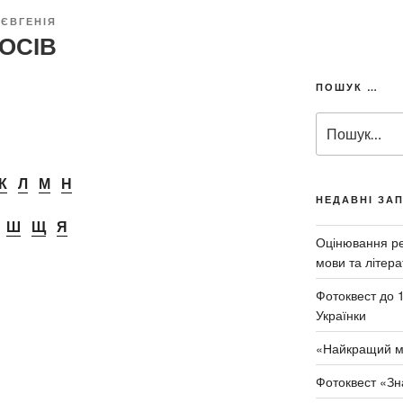
ЄВГЕНІЯ
ОСІВ
ПОШУК …
П
о
ш
у
К
Л
М
Н
к
НЕДАВНІ ЗА
з
Ш
Щ
Я
а
Оцінювання рез
з
мови та літера
а
Фотоквест до 
п
Українки
и
т
«Найкращий м
о
м
Фотоквест «Зн
: