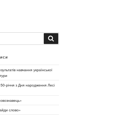
Ш
у
к
а
ПИСИ
т
и
ультатів навчання української
тури
150-річчя з Дня народження Лесі
овознавець»
айди слово»