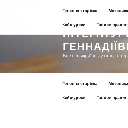
П
е
Головна сторінка
Методика
САЙТ ВЧИТ
р
е
Кейс-уроки
Говори правил
ЛІТЕРАТУР
й
т
ГЕННАДІЇ
и
д
Все про українську мову, літе
о
в
м
і
Головна сторінка
Методика
с
т
Кейс-уроки
Говори правил
у