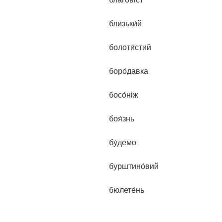
близьки́й
болоти́стий
боро́давка
босо́ніж
боя́знь
бу́демо
бурштино́вий
бюлете́нь