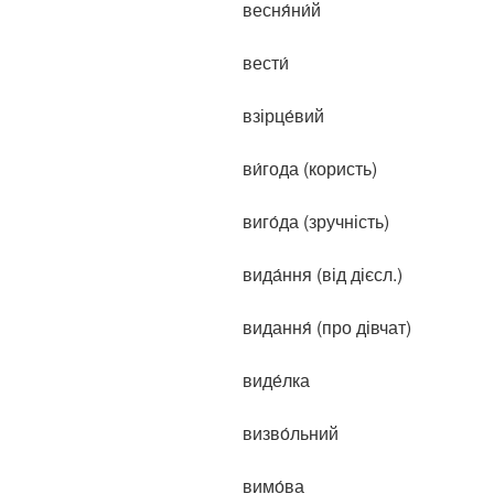
весня́ни́й
вести́
взірце́вий
ви́года (користь)
виго́да (зручність)
вида́ння (від дієсл.)
видання́ (про дівчат)
виде́лка
визво́льний
вимо́ва