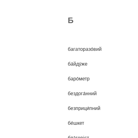
Б
багаторазо́вий
ба́йду́же
баро́метр
бездога́нний
безприци́пний
бе́шкет
бла́говіст